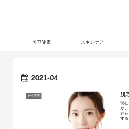
美容健康
スキンケア
2021-04
脱
男性美容
現在
が、
存在
する