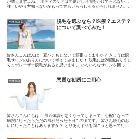
が増えますよね。 ボディのケアは面倒だし時間をかけてられない…
詳しいやり方知らないかもって方もいらっしゃるかもしれません。
今回はボディケアの方法をできるだけ簡単にケアできる...
脱毛を選ぶなら？医療？エステ？
男性美容
について調べてみた！
皆さんこんばんは！夏バテもしないで頑張ってますか？ きょうは脱
毛サロンのあり方について考えてみました！ 脱毛には2種類ありまし
てまずレーザー脱毛があると思います。 いろいろなサロンを回った
結果わかったことをまとめてみました！ ぜひ参考にして...
悪質な勧誘にご用心
男性美容
皆さんこんにちは！ 最近体調が悪くなってしまって、心配になって
病院に行ったらただの風邪だった今日この頃です。 皆さん脱毛のお
店に行ったことはありますか？ とりあえず話を聞こうと思って行っ
たら悪質な勧誘を受けた なんて話をたまに聞きます。 現...