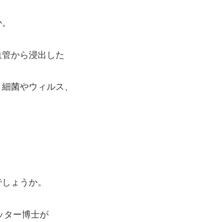
か。
血管から浸出した
、細菌やウィルス、
でしょうか。
ッター博士が