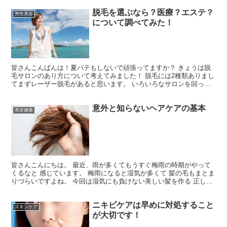
脱毛を選ぶなら？医療？エステ？
男性美容
について調べてみた！
皆さんこんばんは！夏バテもしないで頑張ってますか？ きょうは脱
毛サロンのあり方について考えてみました！ 脱毛には2種類ありまし
てまずレーザー脱毛があると思います。 いろいろなサロンを回った
結果わかったことをまとめてみました！ ぜひ参考にして...
意外と知らないヘアケアの基本
美容健康
皆さんこんにちは。 最近、雨が多くてもうすぐ梅雨の時期がやって
くるなと 感じています。 梅雨になると湿気が多くて 髪の毛もまとま
りづらいですよね。 今回は湿気にも負けない美しい髪を作る 正しい
ヘアケアをお伝えしていこうかなと 思います。 寝...
ニキビケアは早めに対処すること
スキンケア
が大切です！