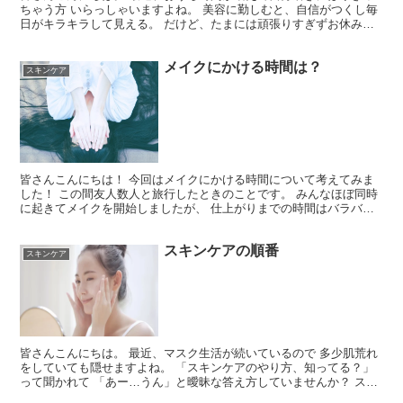
ちゃう方 いらっしゃいますよね。 美容に勤しむと、自信がつくし毎
日がキラキラして見える。 だけど、たまには頑張りすぎずお休み期
間を作ることも大切なのかも。 美容を休むが‘怠けてい...
メイクにかける時間は？
スキンケア
皆さんこんにちは！ 今回はメイクにかける時間について考えてみま
した！ この間友人数人と旅行したときのことです。 みんなほぼ同時
に起きてメイクを開始しましたが、 仕上がりまでの時間はバラバ
ラ。そして、一番手をかけているポイントも、 それぞれち...
スキンケアの順番
スキンケア
皆さんこんにちは。 最近、マスク生活が続いているので 多少肌荒れ
をしていても隠せますよね。 「スキンケアのやり方、知ってる？」
って聞かれて 「あー…うん」と曖昧な答え方していませんか？ スキ
ンケアの順番はわかるけど、 正しい方法を知らない方...