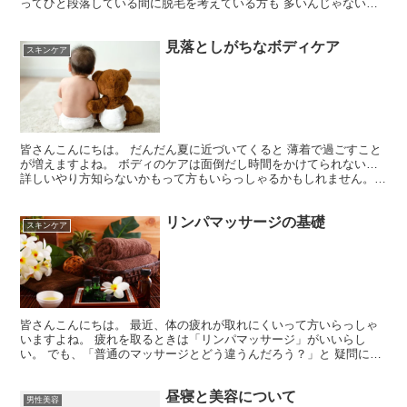
ってひと段落している間に脱毛を考えている方も 多いんじゃないで
しょうか？ そこで今回は脱毛の料金も安くて実施気も信頼...
見落としがちなボディケア
スキンケア
皆さんこんにちは。 だんだん夏に近づいてくると 薄着で過ごすこと
が増えますよね。 ボディのケアは面倒だし時間をかけてられない…
詳しいやり方知らないかもって方もいらっしゃるかもしれません。
今回はボディケアの方法をできるだけ簡単にケアできる...
リンパマッサージの基礎
スキンケア
皆さんこんにちは。 最近、体の疲れが取れにくいって方いらっしゃ
いますよね。 疲れを取るときは「リンパマッサージ」がいいらし
い。 でも、「普通のマッサージとどう違うんだろう？」と 疑問に思
っている方も多いはず。 今回は、知っておきたい基礎知識...
昼寝と美容について
男性美容