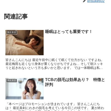
erisuke602
関連記事
睡眠はとっても重要です！
男性美容
皆さんこんにちは 最近午前中に眠くて眠くて仕方がない ですよね。
最近梅雨も近くなり身体が重くなりがちですよね… そして朝スッキ
リと起きれないという方も多いかと思います。 では一体睡眠は私達
の身体に どういった影響を表しているのでしょうか？...
TCBの脱毛は効果あり？ 特徴と
男性美容
評判
「本ページはプロモーションが含まれています」 皆さんこんにち
は！ 最近真剣にわきの脱毛を考えている今日この頃です。 夏が終わ