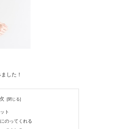
みました！
次
ット
にのってくれる