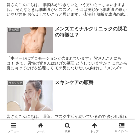
皆さんこんにちは。 肌悩みがつきないという方いらっしゃいますよ
ね。 そんなときは肌断食がオススメ。 今回は洗顔から肌断食の細か
いやり方を お伝えしていこうと思います。 ①洗顔 肌断食成功の成否
をわける最大の要因は、洗顔になります。 なぜなら...
メンズエミナルクリニックの脱毛
男性美容
の特徴は？
「本ページはプロモーションが含まれています」 皆さんこんにち
は！ さて、男性の皆さんはひげの処理 どうしていますか？ これから
夏に向けてひげを処理して モテ男になりたい人向けに 「メンズエミ
ナル」のヒゲ脱毛を紹介します。 メンズエミナルの医...
スキンケアの順番
スキンケア
皆さんこんにちは。 最近、マスク生活が続いているので 多少肌荒れ
をしていても隠せますよね。 「スキンケアのやり方、知ってる？」
って聞かれて 「あー…うん」と曖昧な答え方していませんか？ スキ
ンケアの順番はわかるけど、 正しい方法を知らない方...
メニュー
ホーム
検索
トップ
サイドバー